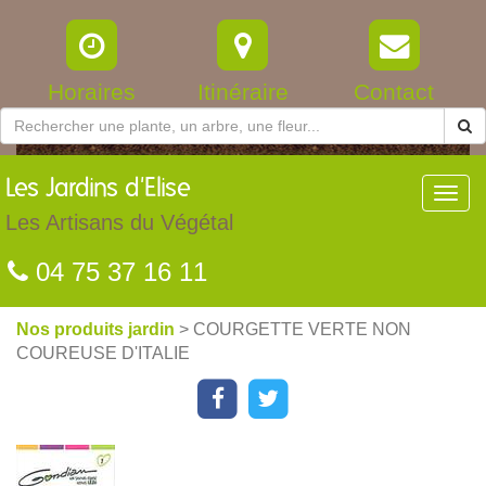
Horaires
Itinéraire
Contact
Les
Jardins d'Elise
Toggl
navig
Les Artisans du Végétal
04 75 37 16 11
Nos produits jardin
> COURGETTE VERTE NON
COUREUSE D'ITALIE