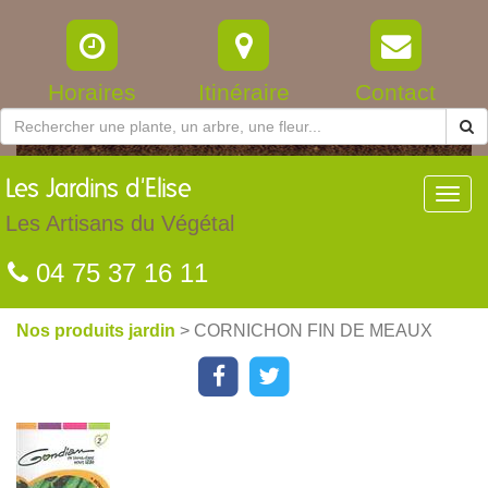
Horaires
Itinéraire
Contact
Les
Jardins d'Elise
Toggl
navig
Les Artisans du Végétal
04 75 37 16 11
Nos produits jardin
> CORNICHON FIN DE MEAUX