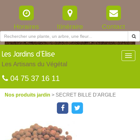
Horaires
Itinéraire
Contact
Les
Jardins d'Elise
Toggl
navig
Les Artisans du Végétal
04 75 37 16 11
Nos produits jardin
> SECRET BILLE D'ARGILE