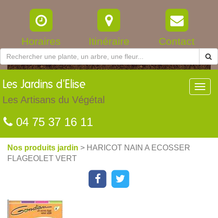
Horaires
Itinéraire
Contact
Les
Jardins d'Elise
Toggl
navig
Les Artisans du Végétal
04 75 37 16 11
Nos produits jardin
> HARICOT NAIN A ECOSSER
FLAGEOLET VERT