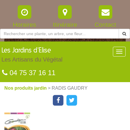
Horaires
Itinéraire
Contact
Les
Jardins d'Elise
Toggl
navig
Les Artisans du Végétal
04 75 37 16 11
Nos produits jardin
> RADIS GAUDRY