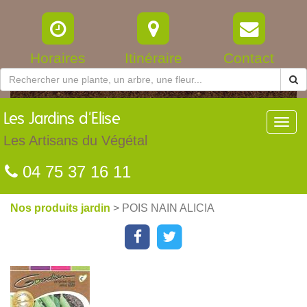
Horaires
Itinéraire
Contact
Les
Jardins d'Elise
Toggl
navig
Les Artisans du Végétal
04 75 37 16 11
Nos produits jardin
> POIS NAIN ALICIA