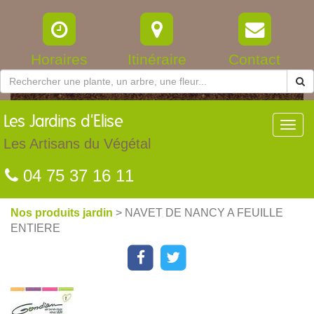
Horaires
Itinéraire
Contact
Les
Jardins d'Elise
Toggl
navig
Les Artisans du Végétal
04 75 37 16 11
Nos produits jardin
> NAVET DE NANCY A FEUILLE
ENTIERE