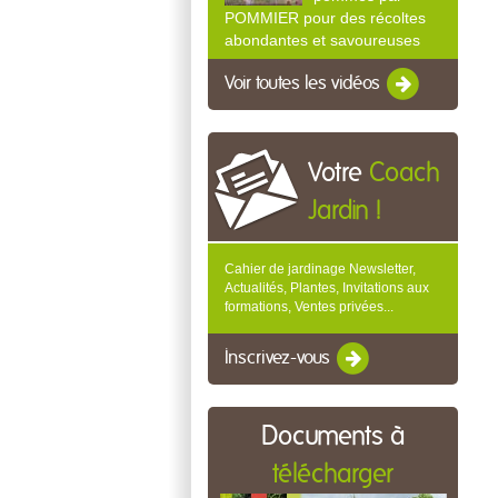
POMMIER pour des récoltes
abondantes et savoureuses
Voir toutes les vidéos
Votre
Coach
Jardin !
Cahier de jardinage Newsletter,
Actualités, Plantes, Invitations aux
formations, Ventes privées...
Inscrivez-vous
Documents à
télécharger