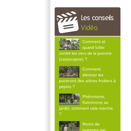
Les conseils
Vidéo
Comment et
quand lutter
contre les vers de la pomme
(carpocapse) ?
Comment
éliminer les
pucerons des arbres fruitiers à
pépins ?
Phéromone,
Kairomone au
jardin, comment cela marche
?
Moins de
pommes par