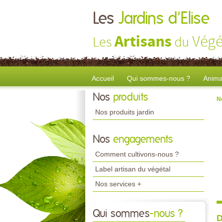
Les
Jardins d'Elise
Artisans
Végé
Les
du
Accueil
Qui sommes-nous ?
Anima
Nos
produits
N
Nos produits jardin
Nos
engagements
Comment cultivons-nous ?
Label artisan du végétal
Nos services +
Qui sommes
-nous ?
D