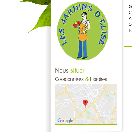
G
C
A
S
R
Nous
situer
Coordonnées
&
Horaires