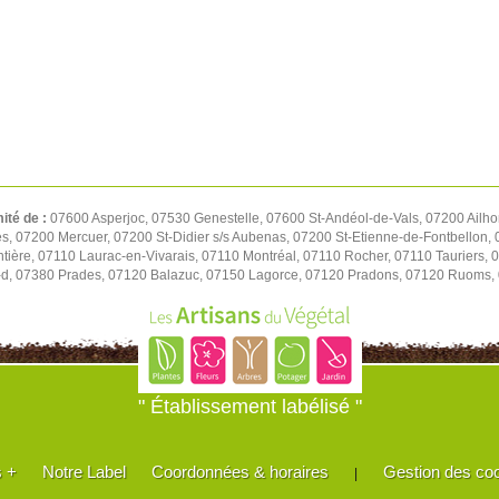
mité de :
07600 Asperjoc, 07530 Genestelle, 07600 St-Andéol-de-Vals, 07200 Ailh
es, 07200 Mercuer, 07200 St-Didier s/s Aubenas, 07200 St-Etienne-de-Fontbellon,
ère, 07110 Laurac-en-Vivarais, 07110 Montréal, 07110 Rocher, 07110 Tauriers, 
d, 07380 Prades, 07120 Balazuc, 07150 Lagorce, 07120 Pradons, 07120 Ruoms
" Établissement labélisé "
s +
Notre Label
Coordonnées & horaires
Gestion des co
|