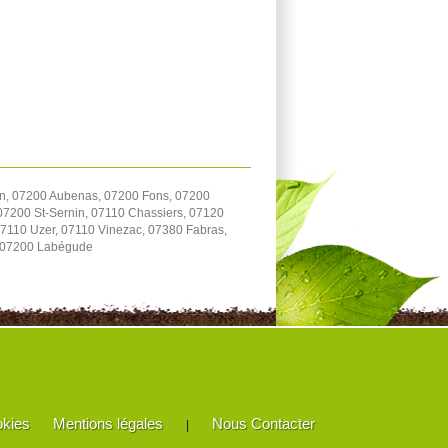
on, 07200 Aubenas, 07200 Fons, 07200
 07200 St-Sernin, 07110 Chassiers, 07120
07110 Uzer, 07110 Vinezac, 07380 Fabras,
, 07200 Labégude
okies
Mentions légales
Nous Contacter
|