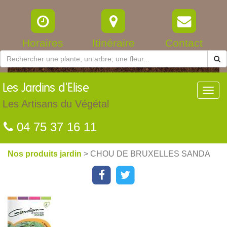
Horaires
Itinéraire
Contact
Les
Jardins d'Elise
Toggl
navig
Les Artisans du Végétal
04 75 37 16 11
Nos produits jardin
> CHOU DE BRUXELLES SANDA