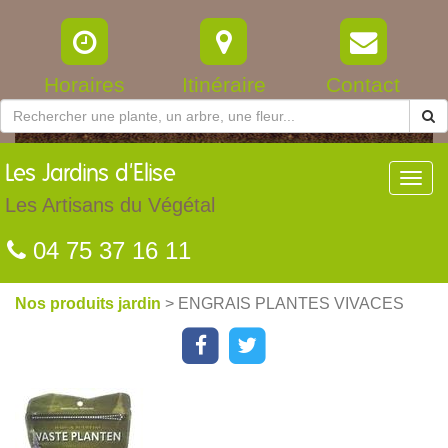
Horaires
Itinéraire
Contact
Les
Jardins d'Elise
Toggl
navig
Les Artisans du Végétal
04 75 37 16 11
Nos produits jardin
> ENGRAIS PLANTES VIVACES