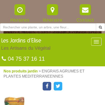
Horaires
Itinéraire
Contact
Les
Jardins d'Elise
Toggl
navig
Les Artisans du Végétal
04 75 37 16 11
Nos produits jardin
> ENGRAIS AGRUMES ET
PLANTES MEDITERRANEENNES