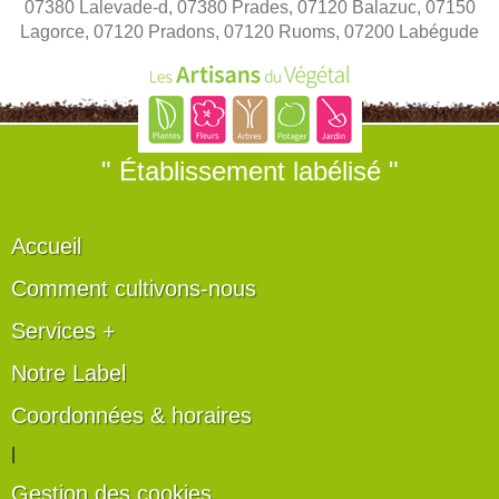
07380 Lalevade-d, 07380 Prades, 07120 Balazuc, 07150
Lagorce, 07120 Pradons, 07120 Ruoms, 07200 Labégude
" Établissement labélisé "
Accueil
Comment cultivons-nous
Services +
Notre Label
Coordonnées & horaires
|
Gestion des cookies