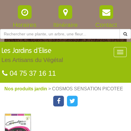
Horaires
Itinéraire
Contact
Les
Jardins d'Elise
Toggl
navig
Les Artisans du Végétal
04 75 37 16 11
Nos produits jardin
> COSMOS SENSATION PICOTEE