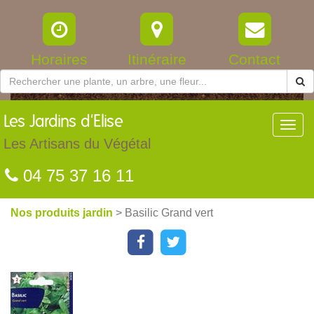
Horaires
Itinéraire
Contact
Les
Jardins d'Elise
Toggl
navig
Les Artisans du Végétal
04 75 37 16 11
Nos produits jardin
> Basilic Grand vert