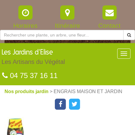
Horaires
Itinéraire
Contact
Les
Jardins d'Elise
Toggl
navig
Les Artisans du Végétal
04 75 37 16 11
Nos produits jardin
> ENGRAIS MAISON ET JARDIN