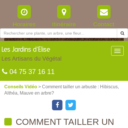
Horaires
Itinéraire
Contact
Les
Jardins d'Elise
Toggl
navig
Les Artisans du Végétal
04 75 37 16 11
Conseils Vidéo
> Comment tailler un arbuste : Hibiscus,
Althéa, Mauve en arbre?
COMMENT TAILLER UN