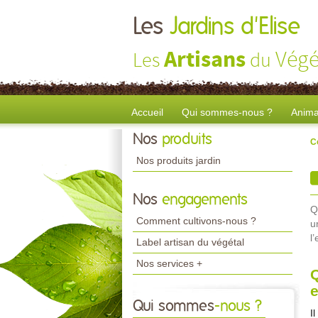
Les
Jardins d'Elise
Artisans
Végé
Les
du
Accueil
Qui sommes-nous ?
Anima
Nos
produits
C
Nos produits jardin
Nos
engagements
Q
Comment cultivons-nous ?
u
l’
Label artisan du végétal
Nos services +
Q
e
Qui sommes
-nous ?
I