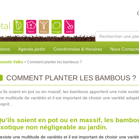
tal
tions
Agenda jardin
Coordonnées & Horaires
Nous Contacte
onseils Vidéo
> Comment planter les bambous ?
COMMENT PLANTER LES BAMBOUS ?
u’ils soient en pot ou en massif, les bambous apportent une note exotiq
ne multitude de variétés et il est important de choisir une variété adap
esprit...
u’ils soient en pot ou en massif, les bambo
xotique non négligeable au jardin.
l existe une multitude de variétés et il est important de choisir une var