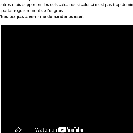
eutres mais supportent les sols calcaires si celui-ci n’est pas trop domin
pporter régulièrement de l’engrais.
’hésitez pas à venir me demander conseil.