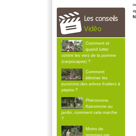
n
a
N
Les conseils
Vidéo
Comment et
quand lutter
contre les vers de la pomme
(carpocapse) ?
Comment
éliminer les
pucerons des arbres fruitiers à
pépins ?
Phéromone,
Kairomone au
jardin, comment cela marche
?
Moins de
pommes par