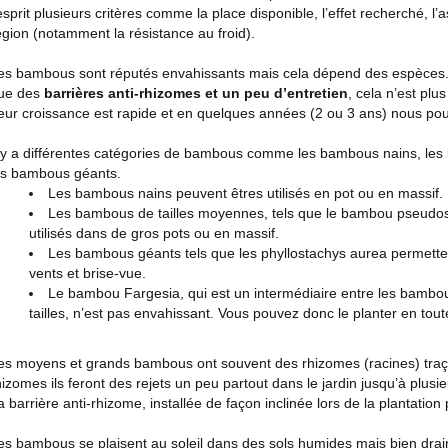
’esprit plusieurs critères comme la place disponible, l’effet recherché, l’a
égion (notamment la résistance au froid).
es bambous sont réputés envahissants mais cela dépend des espèces. A
ue des
barrières anti-rhizomes et un peu d’entretien
, cela n’est plu
eur croissance est rapide et en quelques années (2 ou 3 ans) nous pouv
l y a différentes catégories de bambous comme les bambous nains, les
es bambous géants.
Les bambous nains peuvent êtres utilisés en pot ou en massif.
Les bambous de tailles moyennes, tels que le bambou pseudos
utilisés dans de gros pots ou en massif.
Les bambous géants tels que les phyllostachys aurea permetten
vents et brise-vue.
Le bambou Fargesia, qui est un intermédiaire entre les bamb
tailles, n’est pas envahissant. Vous pouvez donc le planter en toute 
es moyens et grands bambous ont souvent des rhizomes (racines) traçan
hizomes ils feront des rejets un peu partout dans le jardin jusqu’à plusi
a barrière anti-rhizome, installée de façon inclinée lors de la plantatio
es bambous se plaisent au soleil dans des sols humides mais bien drainé