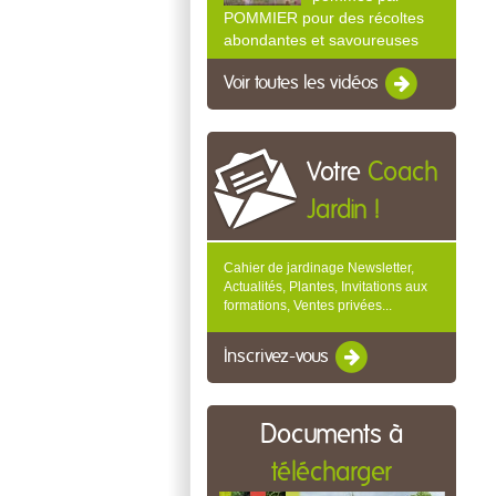
POMMIER pour des récoltes
abondantes et savoureuses
Voir toutes les vidéos
Votre
Coach
Jardin !
Cahier de jardinage Newsletter,
Actualités, Plantes, Invitations aux
formations, Ventes privées...
Inscrivez-vous
Documents à
télécharger