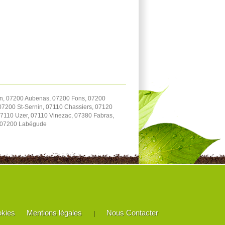
on, 07200 Aubenas, 07200 Fons, 07200
 07200 St-Sernin, 07110 Chassiers, 07120
07110 Uzer, 07110 Vinezac, 07380 Fabras,
, 07200 Labégude
okies
Mentions légales
Nous Contacter
|