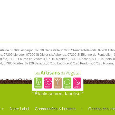
mité de :
07600 Asperjoc, 07530 Genestelle, 07600 St-Andéol-de-Vals, 07200 Ailh
es, 07200 Mercuer, 07200 St-Didier s/s Aubenas, 07200 St-Etienne-de-Fontbellon,
ère, 07110 Laurac-en-Vivarais, 07110 Montréal, 07110 Rocher, 07110 Tauriers, 
d, 07380 Prades, 07120 Balazuc, 07150 Lagorce, 07120 Pradons, 07120 Ruoms
" Établissement labélisé "
s +
Notre Label
Coordonnées & horaires
Gestion des co
|