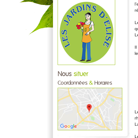
l
r
L
q
L
I
l
Nous
situer
Coordonnées
&
Horaires
L
r
L
L