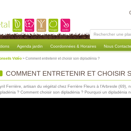
tal
tions
Agenda jardin
Coordonnées & Horaires
Nous Contacte
onseils Vidéo
> Comment entretenir et choisir son dipladénia ?
COMMENT ENTRETENIR ET CHOISIR S
yril Ferrière, artisan du végétal chez Ferrière Fleurs à l'Arbresle (69)
ipladénia ? Comment choisir son dipladénia ? Pourquoi un dipladénia ne