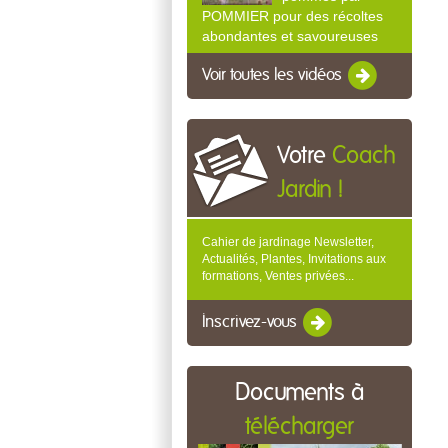
POMMIER pour des récoltes
abondantes et savoureuses
Voir toutes les vidéos
Votre
Coach
Jardin !
Cahier de jardinage Newsletter,
Actualités, Plantes, Invitations aux
formations, Ventes privées...
Inscrivez-vous
Documents à
télécharger