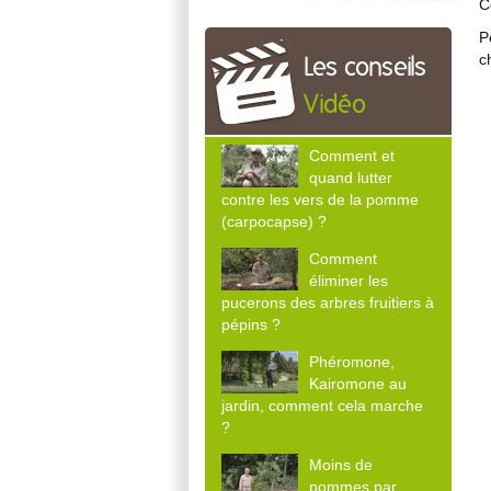
C
P
c
Les conseils
Vidéo
Comment et
quand lutter
contre les vers de la pomme
(carpocapse) ?
Comment
éliminer les
pucerons des arbres fruitiers à
pépins ?
Phéromone,
Kairomone au
jardin, comment cela marche
?
Moins de
pommes par