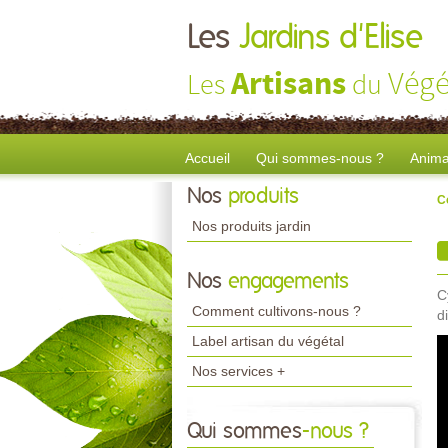
Les
Jardins d'Elise
Artisans
Végé
Les
du
Accueil
Qui sommes-nous ?
Anima
Nos
produits
C
Nos produits jardin
Nos
engagements
C
Comment cultivons-nous ?
d
Label artisan du végétal
Nos services +
Qui sommes
-nous ?