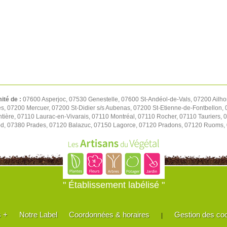
mité de :
07600 Asperjoc, 07530 Genestelle, 07600 St-Andéol-de-Vals, 07200 Ailh
es, 07200 Mercuer, 07200 St-Didier s/s Aubenas, 07200 St-Etienne-de-Fontbellon,
ère, 07110 Laurac-en-Vivarais, 07110 Montréal, 07110 Rocher, 07110 Tauriers, 
d, 07380 Prades, 07120 Balazuc, 07150 Lagorce, 07120 Pradons, 07120 Ruoms
" Établissement labélisé "
s +
Notre Label
Coordonnées & horaires
Gestion des co
|