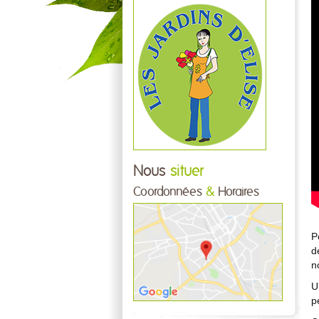
Nous
situer
Coordonnées
&
Horaires
P
d
n
U
p