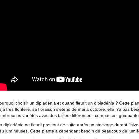
ourquoi choisir un dipladénia et quand fleurit un dipladénia ? Cette pla
éjà très florifère, sa floraison s'étend de mai à octobre, elle n'a pas bes
ombreuses variétés avec des tailles différentes : compactes, grimpante
n dipladénia ne fleurit pas tout de suite après un stockage durant l'hi
eu lumineuses. Cette plante a cependant besoin de beaucoup de lumière