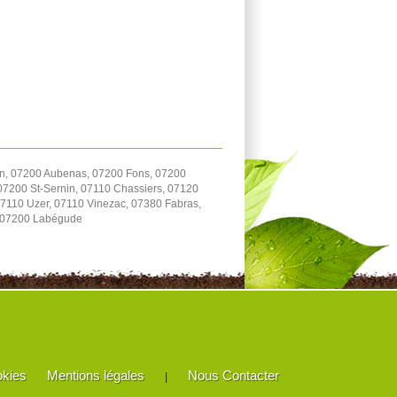
on, 07200 Aubenas, 07200 Fons, 07200
 07200 St-Sernin, 07110 Chassiers, 07120
07110 Uzer, 07110 Vinezac, 07380 Fabras,
, 07200 Labégude
okies
Mentions légales
Nous Contacter
|